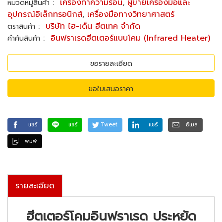
:
เครื่องทำความร้อน
,
ผู้ขายเครื่องมือและ
หมวดหมู่สินค้า
อุปกรณ์อิเล็กทรอนิกส์
,
เครื่องมือทางวิทยาศาสตร์
:
บริษัท ไฮ-เด็น ฮีตเทค จำกัด
ตราสินค้า
:
อินฟราเรดฮีตเตอร์แบบโคม (Infrared Heater)
คำค้นสินค้า
ขอรายละเอียด
ขอใบเสนอราคา
แชร์
แชร์
Tweet
แชร์
อีเมล
พิมพ์
รายละเอียด
ฮีตเตอร์โคมอินฟราเรด ประหยัด