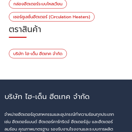
กล่องฮีตเตอร์ระบบไหลเวียน
เซอร์คูเลชั่นฮีตเตอร์ (Circulation Heaters)
ตราสินค้า
บริษัท ไฮ-เด็น ฮีตเทค จำกัด
บริษัท ไฮ-เด็น ฮีตเทค จำกัด
จำหน่ายฮีตเตอร์อุตสาหกรรมและอุปกรณ์ทำความร้อนทุกประเภท
เช่น ฮีตเตอร์แบนด์ ฮีตเตอร์คาร์ทริดจ์ ฮีตเตอร์จุ่ม และฮีตเตอร์
ลมร้อน คุณภาพมาตรฐาน รองรับงานโรงงานและระบบการผลิต